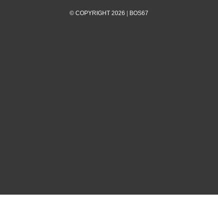
© COPYRIGHT 2026
|
BOS67